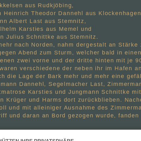
kkelsen aus Rudkjöbing,
 Heinrich Theodor Dannehl aus Klockenhagen
n Albert Last aus Stemnitz,
lhelm Karsties aus Memel und
Julius Schnittke aus Stemnitz.
ehr nach Norden, nahm dergestalt an Stärke z
gegen Abend zum Sturm, welcher bald in einen
denen zwei vorne und der dritte hinten mit je
waren verschiedene der neben ihr im Hafen an
 die Lage der Bark mehr und mehr eine gefä
otsmann Dannehl, Segelmacher Last, Zimmerma
matrose Karsties und Jungmann Schnittke mitt
n Krüger und Harms dort zurückblieben. Nac
oll und mit alleiniger Ausnahme des Zimmerma
iff und daran an Bord gezogen wurde, fanden
mann Gallas, der Zimmermann Witt und die Ma