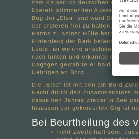
dem Kaiserlich deutschen Generalco
überein stimmenden Aussagen ersch
Bug der „Elsa“ und ward Steuermann
der ersteren frei zu halten. Hierbe
Harms zu seiner Hülfe herbei. Inzw
Hinterdeck der Bark befand, die Gi
Leute, an welche anscheinend niema
nach hinten und erkannte noch die 
Dagegen gewahrte er bald nachher 
Uebrigen an Bord.
Die „Elsa“ ist mit den am Bord Zur
Nacht durch den Zusammenstoss mit
desselben Jahres wieder in See ge
Insassen der gekenterten Gig ist n
Bei Beurtheilung des 
nicht zweifelhaft sein, da