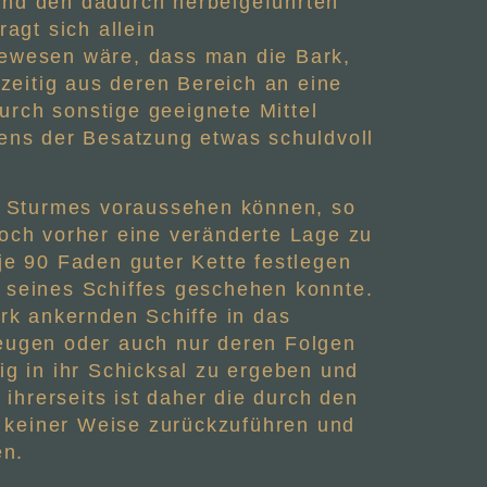
und den dadurch herbeigeführten
agt sich allein
gewesen wäre, dass man die Bark,
zeitig aus deren Bereich an eine
urch sonstige geeignete Mittel
ens der Besatzung etwas schuldvoll
es Sturmes voraussehen können, so
ch vorher eine veränderte Lage zu
je 90 Faden guter Kette festlegen
g seines Schiffes geschehen konnte.
k ankernden Schiffe in das
beugen oder auch nur deren Folgen
ig in ihr Schicksal zu ergeben und
hrerseits ist daher die durch den
 keiner Weise zurückzuführen und
en.