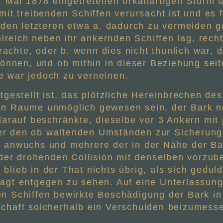
 Mai 1878 eingetretenen orkanartigen Sturm 
t treibenden Schiffen verursacht ist und es fr
den letzteren etwa a. dadurch zu vermeiden 
lreich neben ihr ankernden Schiffen lag, recht
achte, oder b. wenn dies nicht thunlich war, d
nnen, und ob mithin in dieser Beziehung seit
ge war jedoch zu verneinen.
tgestellt ist, das plötzliche Hereinbrechen d
n Raume unmöglich gewesen sein, der Bark no
darauf beschränkte, dieselbe vor 3 Ankern mit 
nter den ob waltenden Umständen zur Sicherun
 anwuchs und mehrere der in der Nähe der Bar
 der drohenden Collision mit denselben vorzu
ieb in der That nichts übrig, als sich geduld
gt entgegen zu sehen. Auf eine Unterlassung i
n Schiffen bewirkte Beschädigung der Bark in
chaft solcherhalb ein Verschulden beizumess