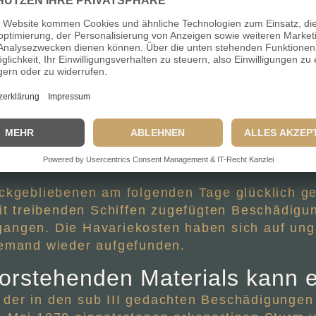
nsulat zu Valparaiso und zwar die letzteren d
ien Abends etwa 9 Uhr die nicaraguensische B
 Gallas vom Schiffer Fretwurst beordert, nac
i unterstützte ihn der Matrose Krüger und eilt
ischen hatte der Schiffer, welcher sich mit de
g klarmachen lassen. Alle mit alleiniger Ausna
nd gedacht hatte, bestiegen dasselbe und sti
Gig etwa 5 Schritte hinter der Bark; dann ent
den an einem Tau hängenden Zimmermann Witt
ückgebliebenen am folgenden Tage glücklich ger
 treibenden Schiffen zugefügten Beschädigun
gangen. Die Havariekosten haben sich auf ung
iemand wieder aufgefunden.
vorstehenden Materials kann 
ss der in den sub III gedachten Beschädigungen