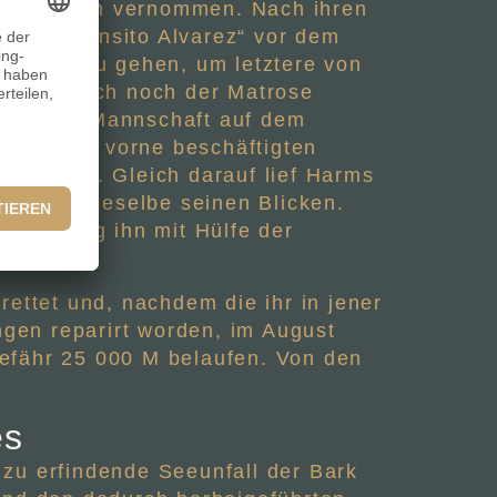
rei eidlich vernommen. Nach ihren
ark „Transito Alvarez“ vor dem
h vorne zu gehen, um letztere von
e später auch noch der Matrose
r übrigen Mannschaft auf dem
hme der 3 vorne beschäftigten
essen ab. Gleich darauf lief Harms
schwand dieselbe seinen Blicken.
 und zog ihn mit Hülfe der
ettet und, nachdem die ihr in jener
gen reparirt worden, im August
efähr 25 000 M belaufen. Von den
es
 zu erfindende Seeunfall der Bark