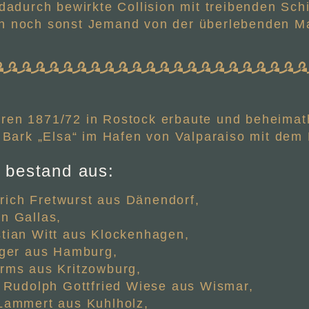
adurch bewirkte Collision mit treibenden Schif
 noch sonst Jemand von der überlebenden Ma
ren 1871/72 in Rostock erbaute und beheimath
ark „Elsa“ im Hafen von Valparaiso mit dem 
 bestand aus:
drich Fretwurst aus Dänendorf,
n Gallas,
ian Witt aus Klockenhagen,
ger aus Hamburg,
rms aus Kritzowburg,
 Rudolph Gottfried Wiese aus Wismar,
Lammert aus Kuhlholz,