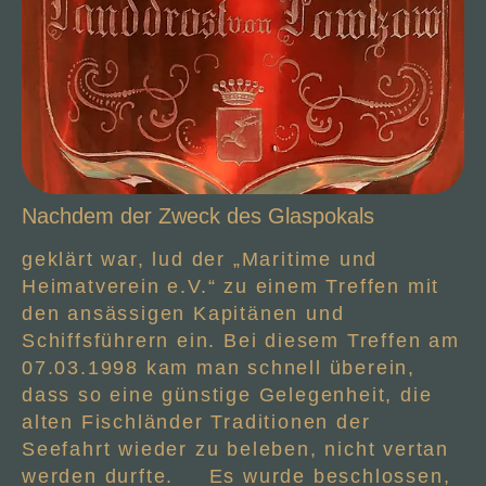
Nachdem der Zweck des Glaspokals
geklärt war, lud der „Maritime und
Heimatverein e.V.“ zu einem Treffen mit
den ansässigen Kapitänen und
Schiffsführern ein. Bei diesem Treffen am
07.03.1998 kam man schnell überein,
dass so eine günstige Gelegenheit, die
alten Fischländer Traditionen der
Seefahrt wieder zu beleben, nicht vertan
werden durfte. Es wurde beschlossen,