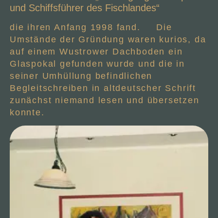
und Schiffsführer des Fischlandes“
die ihren Anfang 1998 fand. Die
Umstände der Gründung waren kurios, da
auf einem Wustrower Dachboden ein
Glaspokal gefunden wurde und die in
seiner Umhüllung befindlichen
Begleitschreiben in altdeutscher Schrift
zunächst niemand lesen und übersetzen
konnte.