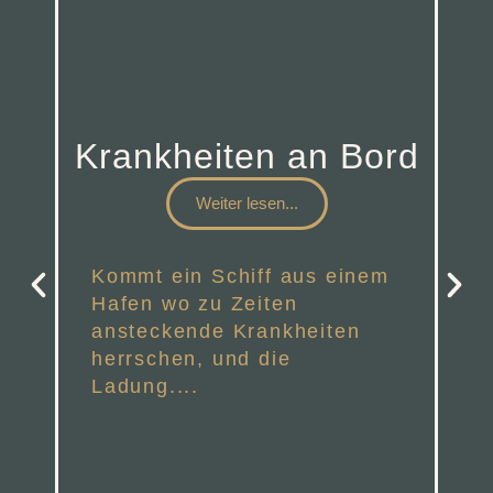
Krankheiten an Bord
Weiter lesen...
K
Kommt ein Schiff aus einem
Hafen wo zu Zeiten
ansteckende Krankheiten
herrschen, und die
A
Ladung....
S
W
S