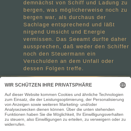
demnächst von Schiff und Ladung zu
bergen, was möglicherweise noch zu
bergen war, als durchaus der
Sachlage entsprechend und läßt
nirgend Umsicht und Energie
vermissen. Das Seeamt durfte daher
aussprechen, daß weder den Schiffer
noch den Steuermann ein
Verschulden an dem Unfall oder
dessen Folgen treffe.
Vereinigung der Kapitäne und
Schiffsführer des Fischlandes