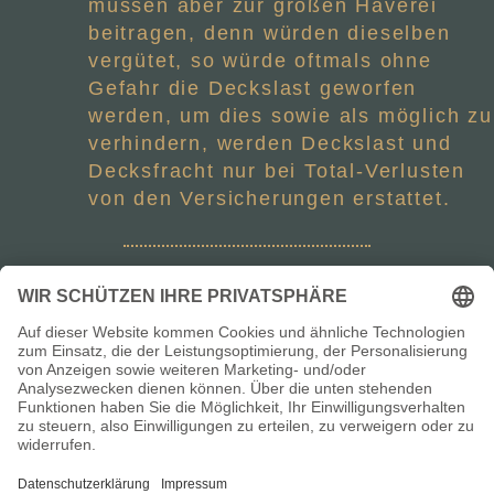
müssen aber zur großen Haverei
beitragen, denn würden dieselben
vergütet, so würde oftmals ohne
Gefahr die Deckslast geworfen
werden, um dies sowie als möglich zu
verhindern, werden Deckslast und
Decksfracht nur bei Total-Verlusten
von den Versicherungen erstattet.
Vereinigung der Kapitäne und
Schiffsführer des Fischlandes
Links